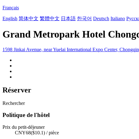
Français
English
简体中文
繁體中文
日本語
한국어
Deutsch
Italiano
Русск
Grand Metropark Hotel Chong
1598 Jinkai Avenue, near Yuelai International Expo Center, Chongqi
Réserver
Rechercher
Politique de l'hôtel
Prix du petit-déjeuner
CNY68($10.1) / pièce