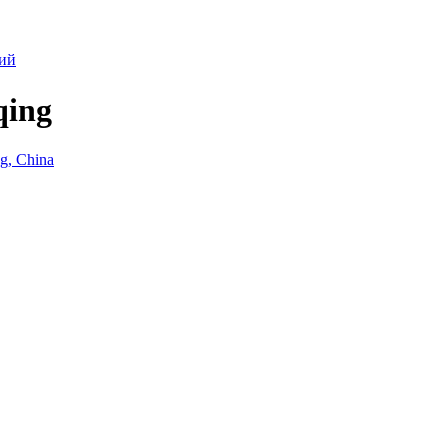
ий
qing
ng, China