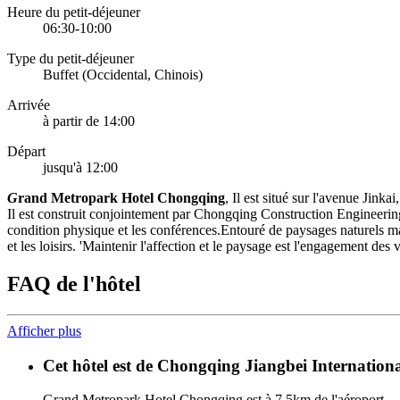
Heure du petit-déjeuner
06:30-10:00
Type du petit-déjeuner
Buffet (Occidental, Chinois)
Arrivée
à partir de 14:00
Départ
jusqu'à 12:00
G
rand Metropark Hotel Chongqing
, Il est situé sur l'avenue Jin
Il est construit conjointement par Chongqing Construction Engineering G
condition physique et les conférences.Entouré de paysages naturels magn
et les loisirs. 'Maintenir l'affection et le paysage est l'engagement de
FAQ de l'hôtel
Afficher plus
Cet hôtel est de Chongqing Jiangbei International
Grand Metropark Hotel Chongqing est à 7.5km de l'aéroport.