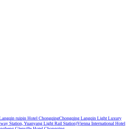
Langqin ruipin Hotel Chongqing
Chongqing Langqin Light Luxury
ay Station, Yuanyang Light Rail Station)
Vienna International Hotel
ngheng Glenville Hotel Chongqing