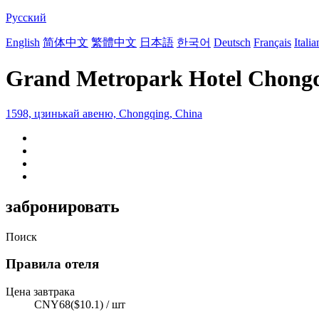
Русский
English
简体中文
繁體中文
日本語
한국어
Deutsch
Français
Itali
Grand Metropark Hotel Chong
1598, цзинькай авеню, Chongqing, China
забронировать
Поиск
Правила отеля
Цена завтрака
CNY68($10.1) / шт