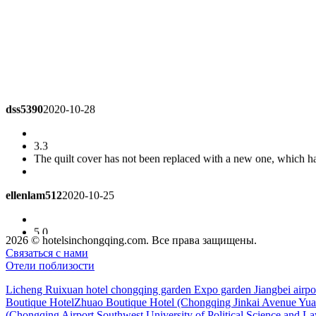
dss5390
2020-10-28
3.3
The quilt cover has not been replaced with a new one, which ha
ellenlam512
2020-10-25
5.0
Thank Vice Manager Wang Ling, front desk Liu Yan and Wang J
2026 © hotelsinchongqing.com. Все права защищены.
Связаться с нами
Отели поблизости
Jessie W
2020-10-19
Licheng Ruixuan hotel chongqing garden Expo garden Jiangbei airpo
Boutique Hotel
Zhuao Boutique Hotel (Chongqing Jinkai Avenue Yuan
5.0
(Chongqing Airport Southwest University of Political Science and L