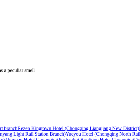
s a peculiar smell
un for their warm service.
rt branch
Rezen Kingtown Hotel (Chongqing Liangjiang New District)
yang Light Rail Station Branch)
Yueyou Hotel (Chongqing North Railw
aw)
Zhuyuan Hotel Chongqing
Jinshanhui Boutique Hotel Chongqing
Do